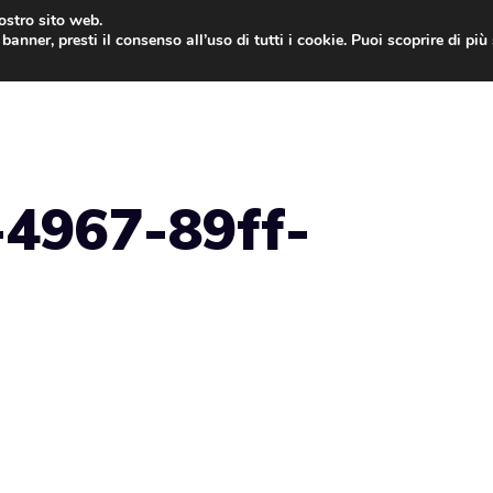
nostro sito web.
banner, presti il consenso all’uso di tutti i cookie. Puoi scoprire di pi
ONE
MAC
IPAD
IOS 9
APPLE WATCH
MAC
4967-89ff-