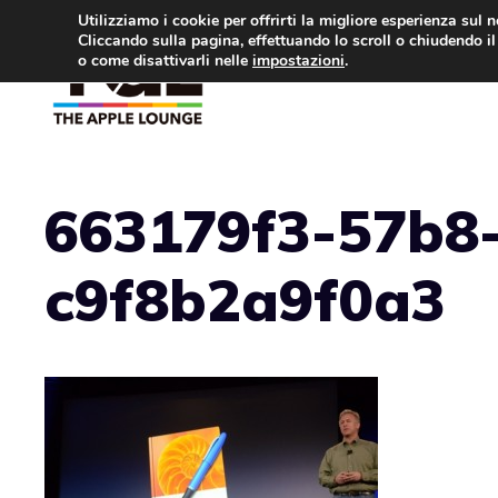
Vai
Utilizziamo i cookie per offrirti la migliore esperienza sul 
Cliccando sulla pagina, effettuando lo scroll o chiudendo il 
al
o come disattivarli nelle
impostazioni
.
APPLE NEWS
IPH
contenuto
663179f3-57b8-
c9f8b2a9f0a3