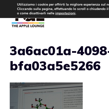
Vai
Utilizziamo i cookie per offrirti la migliore esperienza sul 
Cliccando sulla pagina, effettuando lo scroll o chiudendo il 
al
o come disattivarli nelle
impostazioni
.
APPLE NEWS
IPH
contenuto
3a6ac01a-4098
bfa03a5e5266