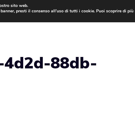
nostro sito web.
banner, presti il consenso all’uso di tutti i cookie. Puoi scoprire di pi
ONE
MAC
IPAD
IOS 9
APPLE WATCH
MAC
-4d2d-88db-