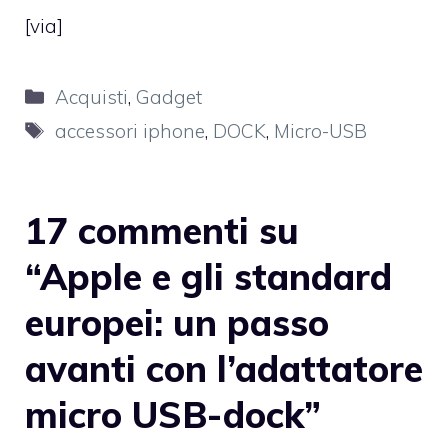
[
via
]
Categorie
Acquisti
,
Gadget
Tag
accessori iphone
,
DOCK
,
Micro-USB
17 commenti su
“Apple e gli standard
europei: un passo
avanti con l’adattatore
micro USB-dock”