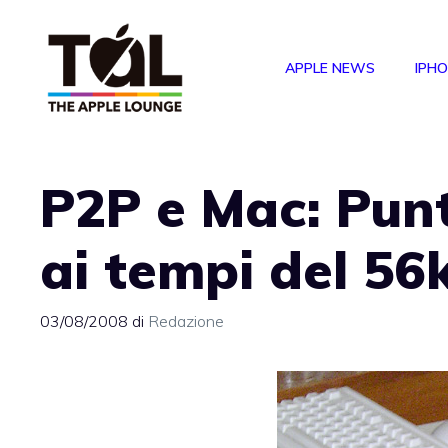
Vai
al
APPLE NEWS
IPH
contenuto
P2P e Mac: Punt
ai tempi del 56
03/08/2008
di
Redazione