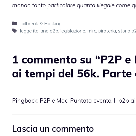
mondo tanto particolare quanto illegale come que
Categorie
Jailbreak & Hacking
Tag
legge italiana p2p
,
legislazione
,
mirc
,
pirateria
,
storia p
1 commento su “P2P e M
ai tempi del 56k. Parte
Pingback:
P2P e Mac: Puntata evento. Il p2p 
Lascia un commento