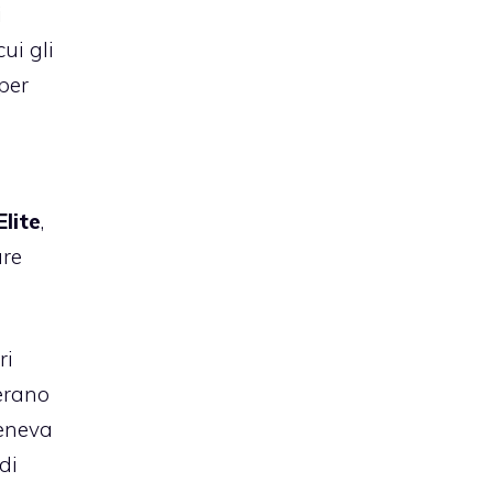
i
ui gli
per
Elite
,
are
ri
 erano
teneva
di