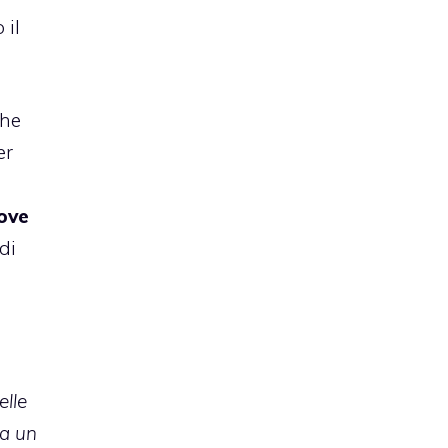
 il
che
er
ove
di
elle
 a un