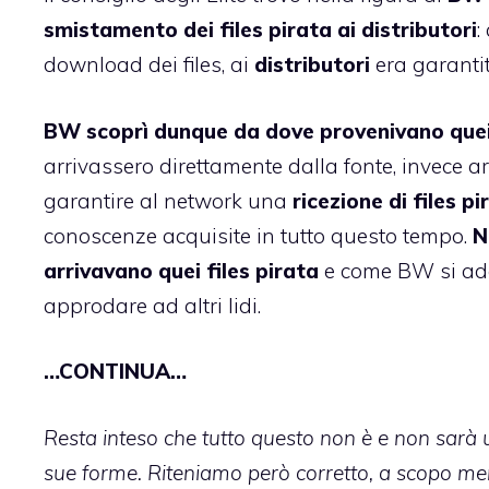
smistamento dei files pirata ai distributori
:
download dei files, ai
distributori
era garantit
BW scoprì dunque da dove provenivano quei 
arrivassero direttamente dalla fonte, invece a
garantire al network una
ricezione di files p
conoscenze acquisite in tutto questo tempo.
N
arrivavano quei files pirata
e come BW si ado
approdare ad altri lidi.
…CONTINUA…
Resta inteso che tutto questo non è e non sarà u
sue forme. Riteniamo però corretto, a scopo mera