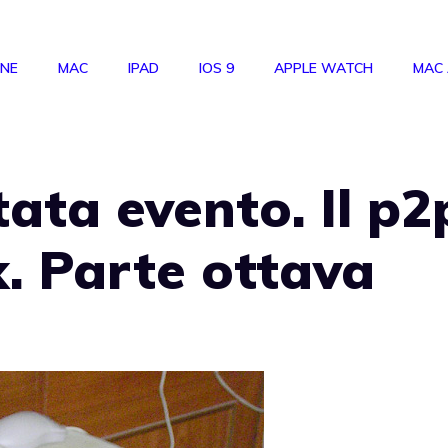
ONE
MAC
IPAD
IOS 9
APPLE WATCH
MAC
ata evento. Il p2
k. Parte ottava