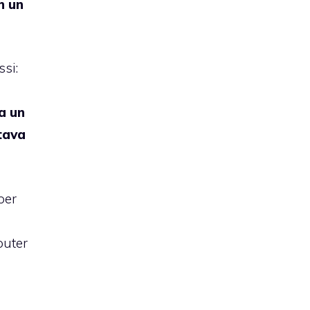
n un
ssi:
a un
tava
per
puter