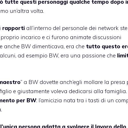
ò tutte questi personaggi qualche tempo dopo i
emo un’altra volta.
i
rapporti
all’interno del personale dei network ste
l proprio incarico e ci furono animate discussioni
, e anche BW dimenticava, era che
tutto questo er
er alcuni, ad esempio BW, era una passione che
limi
maestro
” a BW dovette anch’egli mollare la presa 
figlio e giustamente voleva dedicarsi alla famiglia.
imento per BW
: l’amicizia nata tra i tasti di un com
.
’unica persona adatta a svolgere il lavoro dello