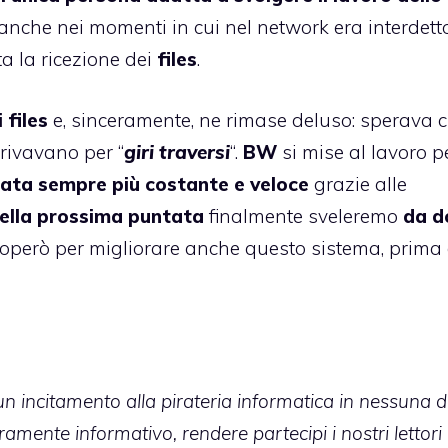
 anche nei momenti in cui nel network era interdetto
a la ricezione dei
files
.
files
e, sinceramente, ne rimase deluso: sperava 
rrivavano per “
giri traversi
“.
BW
si mise al lavoro p
irata sempre più costante e veloce
grazie alle
ella prossima puntata
finalmente sveleremo
da d
però per migliorare anche questo sistema, prima 
n incitamento alla pirateria informatica in nessuna d
mente informativo, rendere partecipi i nostri lettori