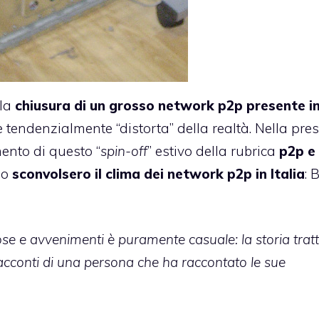
 la
chiusura di un grosso network p2p presente i
e tendenzialmente “distorta” della realtà. Nella pre
ento di questo “
spin-off
” estivo della rubrica
p2p e
io
sconvolsero il clima dei network p2p in Italia
:
ose e avvenimenti è puramente casuale: la storia trat
racconti di una persona che ha raccontato le sue