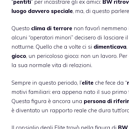
“
pentiti
” per incastrare gli ex amici:
BW ritrov
luogo davvero speciale
, ma, di questo parler
Questo
clima di terrore
non favorì nemmeno 
alcuni “operatori minori” decisero di lasciare i
notturne. Quello che a volte ci si
dimenticava
gioco
, un pericoloso gioco: non un lavoro. P
la sua normale vita di relazioni.
Sempre in questo periodo, l’
elite
che fece da “
motivi familiari: era appena nato il suo primo 
Questa figura è ancora una
persona di rifer
è diventato un rapporto reale che dura tutt’ora
Il consiglio degli Elite trovò nella figura di
BW l