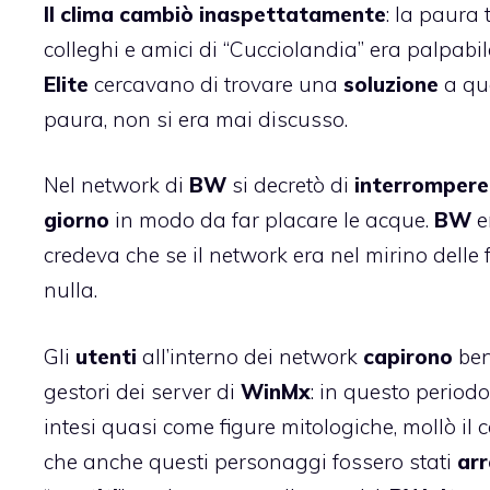
Il clima cambiò inaspettatamente
: la paura 
colleghi e amici di “Cucciolandia” era palpabil
Elite
cercavano di trovare una
soluzione
a que
paura, non si era mai discusso.
Nel network di
BW
si decretò di
interrompere i
giorno
in modo da far placare le acque.
BW
e
credeva che se il network era nel mirino delle 
nulla.
Gli
utenti
all’interno dei network
capirono
ben
gestori dei server di
WinMx
: in questo period
intesi quasi come figure mitologiche, mollò il c
che anche questi personaggi fossero stati
arr