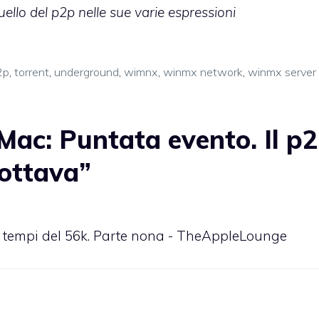
llo del p2p nelle sue varie espressioni
2p
,
torrent
,
underground
,
wimnx
,
winmx network
,
winmx server
ac: Puntata evento. Il p
 ottava”
ai tempi del 56k. Parte nona - TheAppleLounge