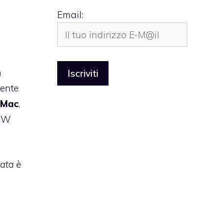
Email:
n
sente
 Mac
,
 BW
tata è