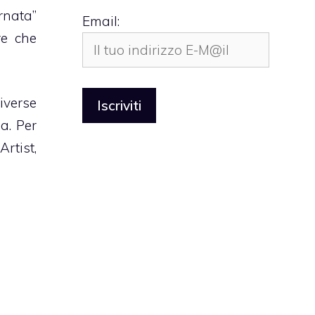
rnata”
Email:
re che
iverse
ma
. Per
rtist,