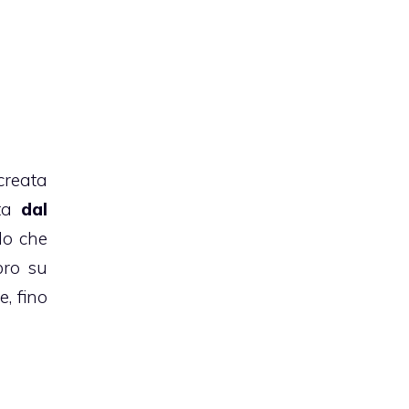
creata
ata
dal
olo che
bro su
, fino