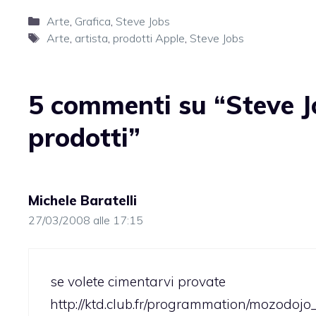
Categorie
Arte
,
Grafica
,
Steve Jobs
Tag
Arte
,
artista
,
prodotti Apple
,
Steve Jobs
5 commenti su “Steve J
prodotti”
Michele Baratelli
27/03/2008 alle 17:15
se volete cimentarvi provate
http://ktd.club.fr/programmation/mozodojo