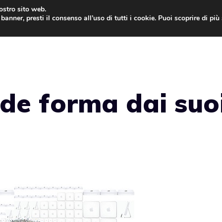
nostro sito web.
banner, presti il consenso all’uso di tutti i cookie. Puoi scoprire di pi
ONE
MAC
IPAD
IOS 9
APPLE WATCH
MAC
de forma dai suo