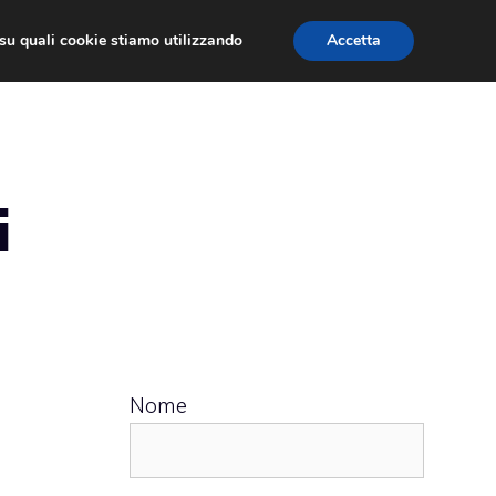
ù su quali cookie stiamo utilizzando
Accetta
 APPS
RECENSIONI
APPROFONDIMENTO
i
Nome