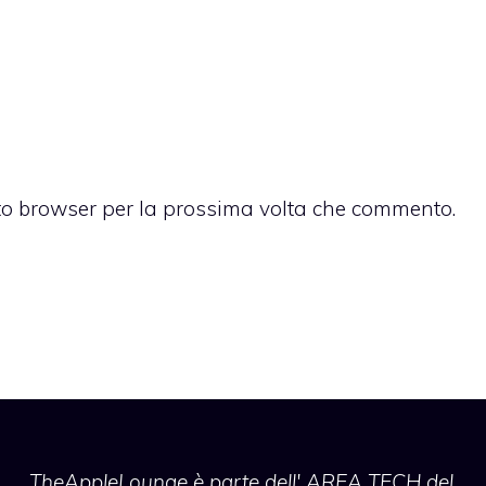
sto browser per la prossima volta che commento.
TheAppleLounge
è parte dell' AREA TECH del