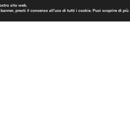
nostro sito web.
banner, presti il consenso all’uso di tutti i cookie. Puoi scoprire di pi
ONE
MAC
IPAD
IOS 9
APPLE WATCH
MAC