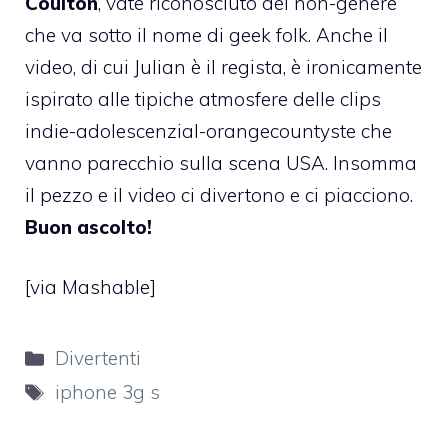
Coulton
, vate riconosciuto del non-genere
che va sotto il nome di geek folk. Anche il
video, di cui Julian è il regista, è ironicamente
ispirato alle tipiche atmosfere delle clips
indie-adolescenzial-orangecountyste che
vanno parecchio sulla scena USA. Insomma
il pezzo e il video ci divertono e ci piacciono.
Buon ascolto!
[
via Mashable
]
Categorie
Divertenti
Tag
iphone 3g s