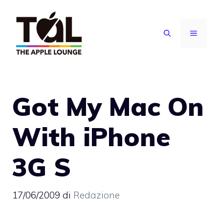
Vai
al
MENU
contenuto
Got My Mac On
With iPhone
3G S
17/06/2009
di
Redazione