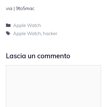
via |
9to5mac
Categorie
Apple Watch
Tag
Apple Watch
,
hacker
Lascia un commento
Commento