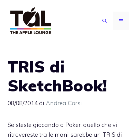
Vai
al
MENU
contenuto
TRIS di
SketchBook!
08/08/2014
di
Andrea Corsi
Se steste giocando a Poker, quello che vi
ritrovereste tra le mani sarebbe un TRIS di