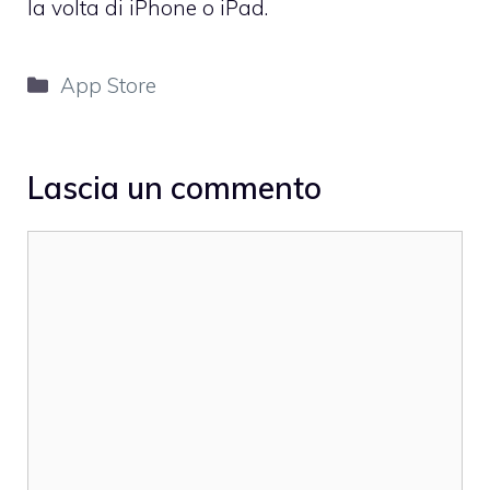
la volta di iPhone o iPad.
Categorie
App Store
Lascia un commento
Commento