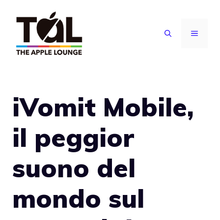
Vai
al
MENU
contenuto
iVomit Mobile,
il peggior
suono del
mondo sul