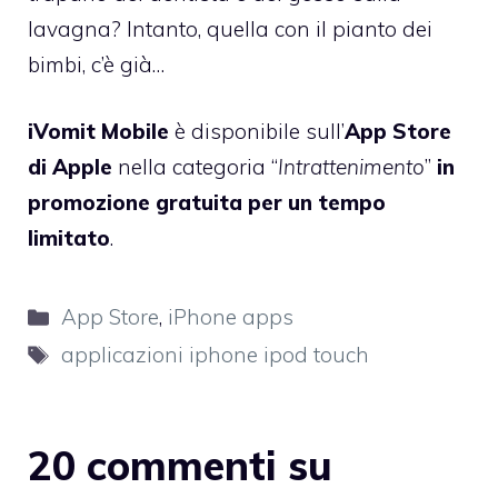
lavagna? Intanto, quella con il
pianto dei
bimbi
, c’è già…
iVomit Mobile
è disponibile sull’
App Store
di Apple
nella categoria “
Intrattenimento
”
in
promozione gratuita per un tempo
limitato
.
Categorie
App Store
,
iPhone apps
Tag
applicazioni iphone ipod touch
20 commenti su