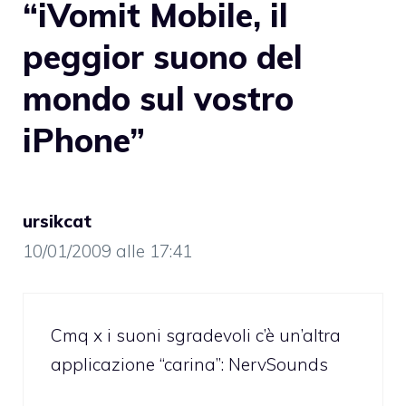
“iVomit Mobile, il
peggior suono del
mondo sul vostro
iPhone”
ursikcat
10/01/2009 alle 17:41
Cmq x i suoni sgradevoli c’è un’altra
applicazione “carina”: NervSounds