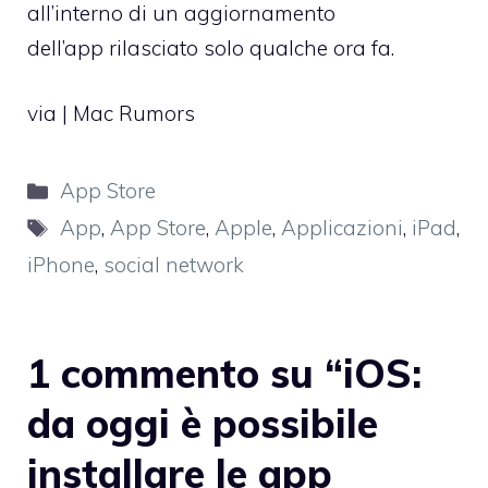
all’interno di un
aggiornamento
dell’app
rilasciato solo qualche ora fa.
via |
Mac Rumors
Categorie
App Store
Tag
App
,
App Store
,
Apple
,
Applicazioni
,
iPad
,
iPhone
,
social network
1 commento su “iOS:
da oggi è possibile
installare le app