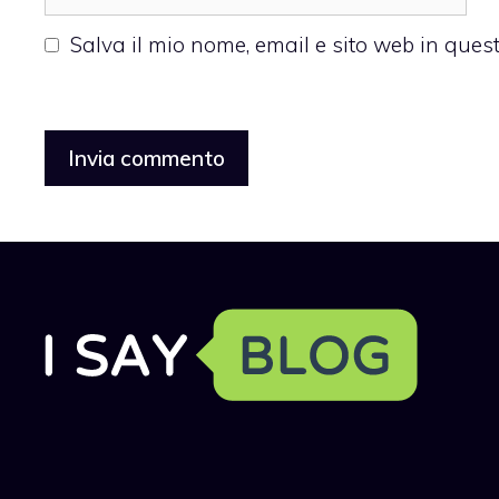
web
Salva il mio nome, email e sito web in que