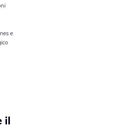
oni
unes e
gico
 il