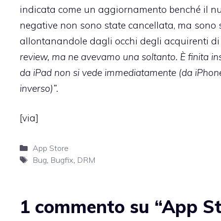
indicata come un aggiornamento benché il num
negative non sono state cancellata, ma sono 
allontanandole dagli occhi degli acquirenti d
review, ma ne avevamo una soltanto. È finita ins
da iPad non si vede immediatamente (da iPhone i
inverso)”.
[
via
]
Categorie
App Store
Tag
Bug
,
Bugfix
,
DRM
1 commento su “App Stor