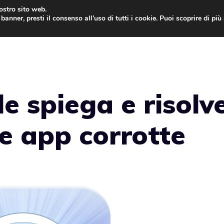
nostro sito web.
banner, presti il consenso all’uso di tutti i cookie. Puoi scoprire di pi
ONE
MAC
IPAD
IOS 9
APPLE WATCH
MAC
e spiega e risolv
le app corrotte