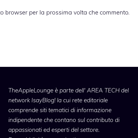
sto browser per la prossima volta che commento.
TheAppleLounge
è parte dell' AREA TECH del
network IsayBlog! la cui rete editoriale
comprende siti tematici di informazione
indipendente che contano sul contributo di
appassionati ed esperti del settore.