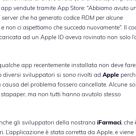
e app vendute tramite App Store:
“Abbiamo avuto u
ri server che ha generato codice RDM per alcune
olto e non ci aspettiamo che succeda nuovamente”
. Il c
aricata ad un Apple ID aveva rovinato non solo
l
ualche app recentemente installata non deve fare 
diversi sviluppatori si sono rivolti ad
Apple
perch
 causa del problema fossero cancellate. Alcune s
nstapaper, ma non tutti hanno avutolo stesso
anche gli sviluppatori della nostrana
iFarmaci
, che 
ri. L’applicazione è stata corretta da Apple, e viene