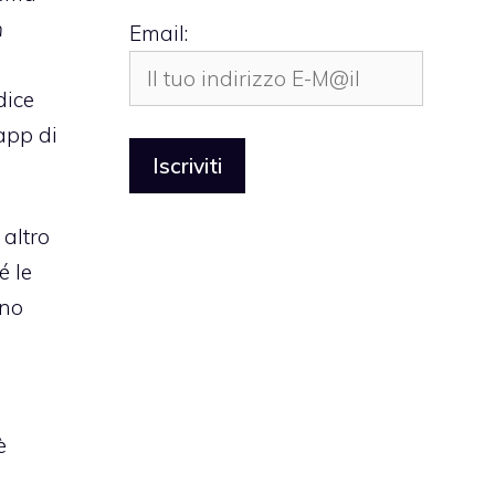
n
Email:
odice
’app di
altro
é le
ono
è