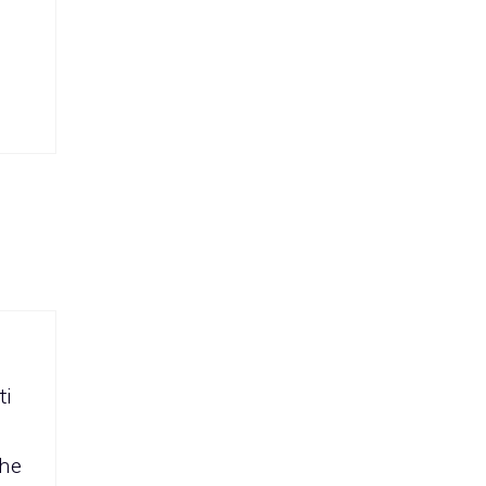
ti
che