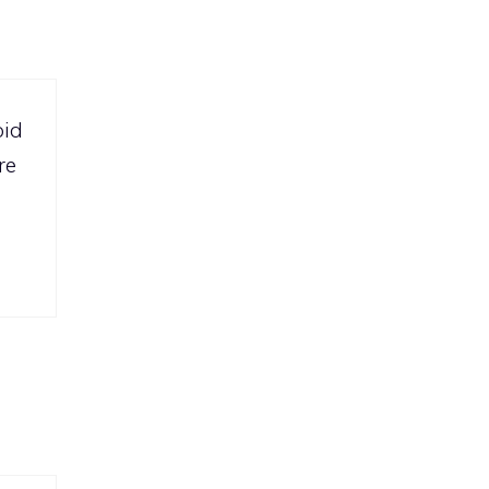
oid
re