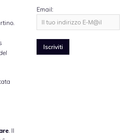
Email:
rtino.
s
del
tata
are
. Il