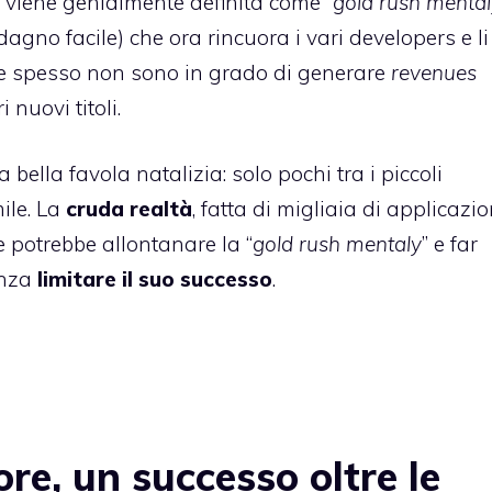
 viene genialmente definita come “
gold rush mental
dagno facile) che ora rincuora i vari developers e li
he spesso non sono in grado di generare
revenues
 nuovi titoli.
 bella favola natalizia: solo pochi tra i piccoli
ile. La
cruda realtà
, fatta di migliaia di applicazi
e potrebbe allontanare la “
gold rush mentaly
” e far
enza
limitare il suo successo
.
e, un successo oltre le