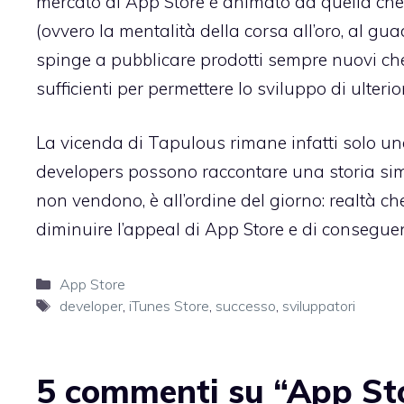
mercato di App Store è animato da quella che
(ovvero la mentalità della corsa all’oro, al gua
spinge a pubblicare prodotti sempre nuovi c
sufficienti per permettere lo sviluppo di ulteriori
La
vicenda di Tapulous
rimane infatti solo una
developers possono raccontare una storia sim
non vendono, è all’ordine del giorno: realtà ch
diminuire l’appeal di App Store e di consegu
Categorie
App Store
Tag
developer
,
iTunes Store
,
successo
,
sviluppatori
5 commenti su “App Stor