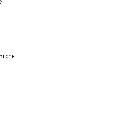
y
”
oni che