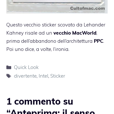
Questo vecchio sticker scovato
da Lehander
Kahney
risale ad un
vecchio MacWorld
,
prima dell’abbandono dell’architettura
PPC
.
Poi uno dice, a volte, l’ironia.
Categorie
Quick Look
Tag
divertente
,
Intel
,
Sticker
1 commento su
“Anteprima: il senso