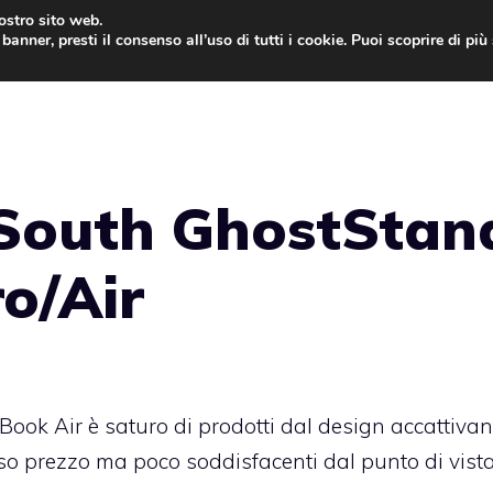
nostro sito web.
banner, presti il consenso all’uso di tutti i cookie. Puoi scoprire di pi
ONE
MAC
IPAD
IOS 9
APPLE WATCH
MAC
South GhostStan
o/Air
ook Air è saturo di prodotti dal design accattiva
asso prezzo ma poco soddisfacenti dal punto di vist