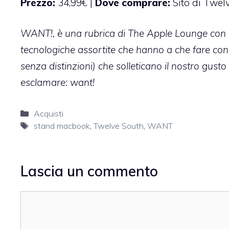
Prezzo:
34,99€ |
Dove comprare:
Sito di Twel
WANT!,
è una rubrica di The Apple Lounge con cui
tecnologiche assortite che hanno a che fare con 
senza distinzioni) che solleticano il nostro gusto
esclamare: want!
Categorie
Acquisti
Tag
stand macbook
,
Twelve South
,
WANT
Lascia un commento
Commento