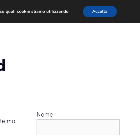
ù su quali cookie stiamo utilizzando
Accetta
 APPS
RECENSIONI
APPROFONDIMENTO
d
Nome
nte ma
a