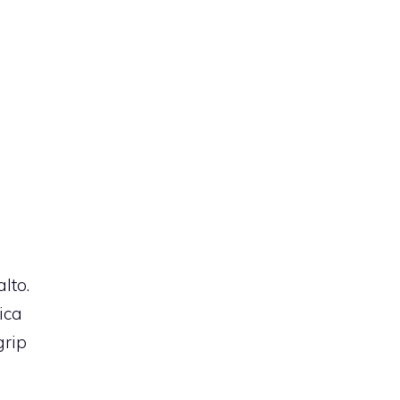
lto.
ica
grip