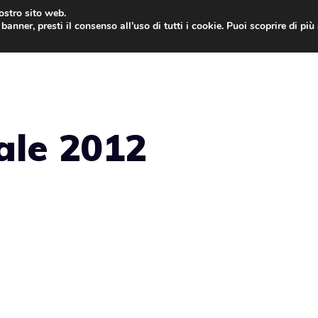
nostro sito web.
banner, presti il consenso all’uso di tutti i cookie. Puoi scoprire di pi
ONE
MAC
IPAD
IOS 9
APPLE WATCH
MAC
ale 2012