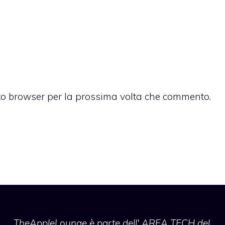
sto browser per la prossima volta che commento.
TheAppleLounge
è parte dell' AREA TECH del