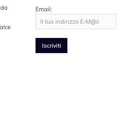
 da
Email:
calce