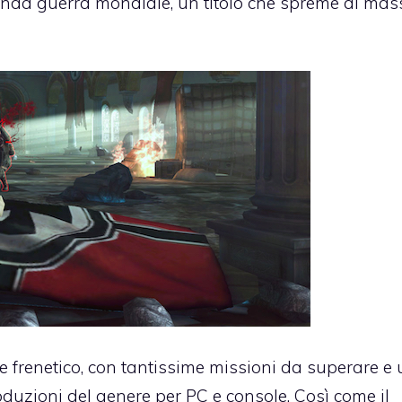
onda guerra mondiale, un titolo che spreme al ma
 frenetico, con tantissime missioni da superare e
oduzioni del genere per PC e console. Così come il