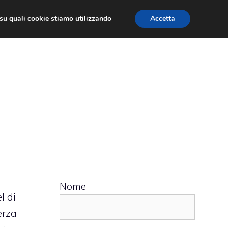
ù su quali cookie stiamo utilizzando
Accetta
 APPS
RECENSIONI
APPROFONDIMENTO
Nome
l di
erza