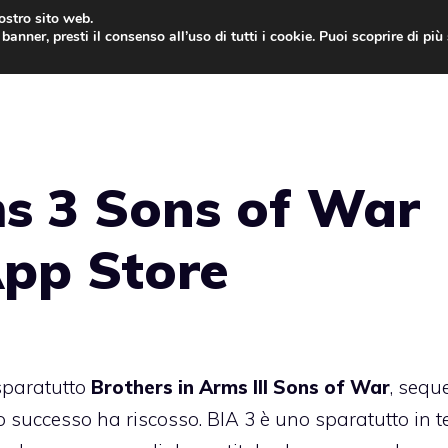
nostro sito web.
banner, presti il consenso all’uso di tutti i cookie. Puoi scoprire di pi
ONE
MAC
IPAD
IOS 9
APPLE WATCH
MAC
ms 3 Sons of War
App Store
sparatutto
Brothers in Arms III Sons of War
, seque
o successo ha riscosso. BIA 3 è uno sparatutto in t