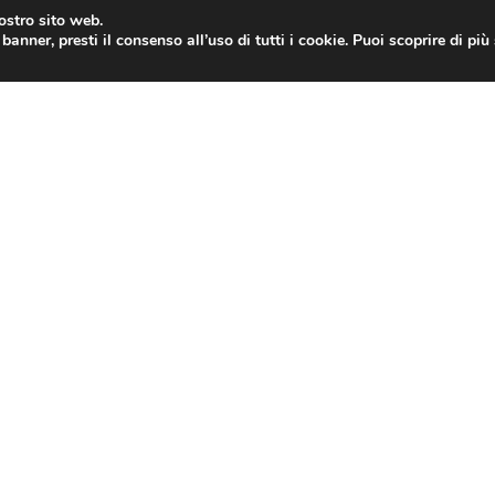
nostro sito web.
banner, presti il consenso all’uso di tutti i cookie. Puoi scoprire di pi
ONE
MAC
IPAD
IOS 9
APPLE WATCH
MAC