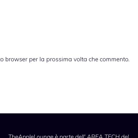
sto browser per la prossima volta che commento.
TheAppleLounge
è parte dell' AREA TECH del