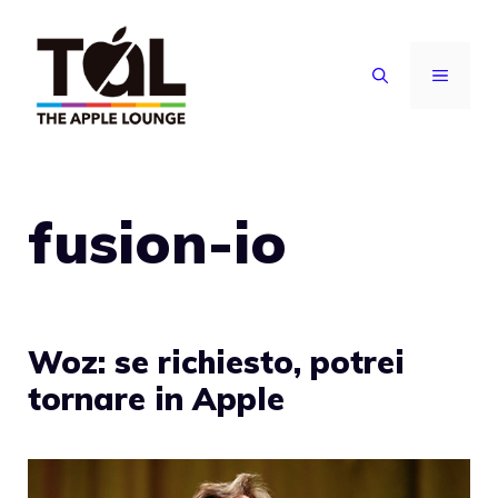
Vai
al
MENU
contenuto
fusion-io
Woz: se richiesto, potrei
tornare in Apple