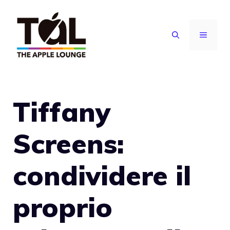
Vai
al
MENU
contenuto
Tiffany
Screens:
condividere il
proprio