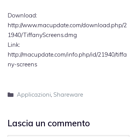
Download:
http://www.macupdate.com/download.php/2
1940/TiffanyScreens.dmg
Link:
http://macupdate.com/info.php/id/21940/tiffa
ny-screens
Categorie
Applicazioni
,
Shareware
Lascia un commento