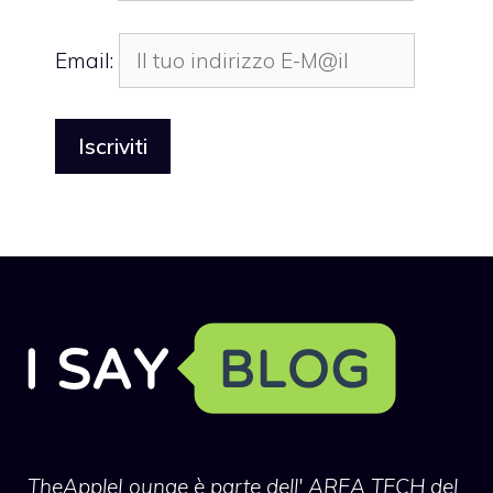
Email:
TheAppleLounge
è parte dell' AREA TECH del