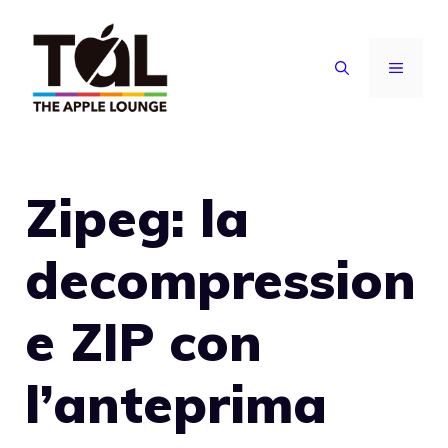
Vai
al
MENU
contenuto
Zipeg: la
decompression
e ZIP con
l’anteprima