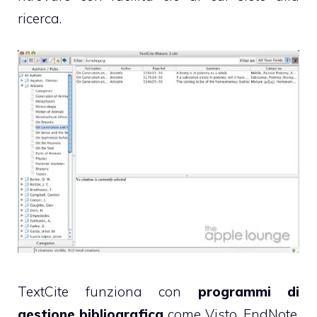
ricerca.
TextCite funziona con
programmi di
gestione bibliografica
come Visto, EndNote,