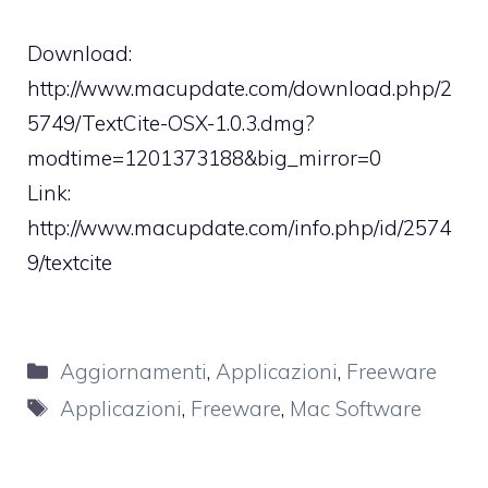
Download:
http://www.macupdate.com/download.php/2
5749/TextCite-OSX-1.0.3.dmg?
modtime=1201373188&big_mirror=0
Link:
http://www.macupdate.com/info.php/id/2574
9/textcite
Categorie
Aggiornamenti
,
Applicazioni
,
Freeware
Tag
Applicazioni
,
Freeware
,
Mac Software