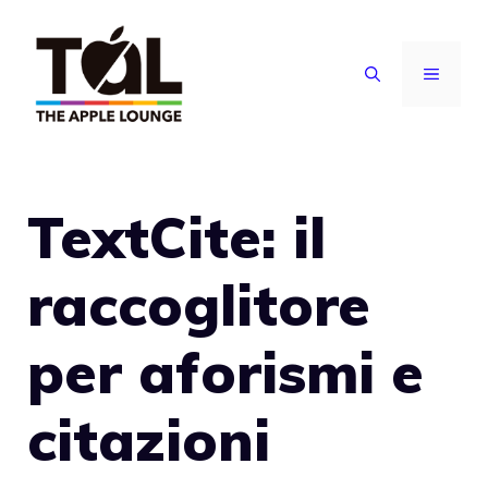
Vai
al
MENU
contenuto
TextCite: il
raccoglitore
per aforismi e
citazioni