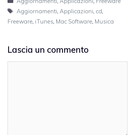
Aggiornamenti
,
Applicazioni
,
Freeware
Tag
Aggiornamenti
,
Applicazioni
,
cd
,
Freeware
,
iTunes
,
Mac Software
,
Musica
Lascia un commento
Commento