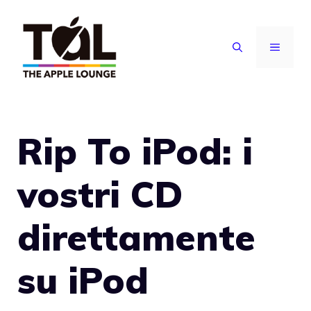
Vai
al
MENU
contenuto
Rip To iPod: i
vostri CD
direttamente
su iPod