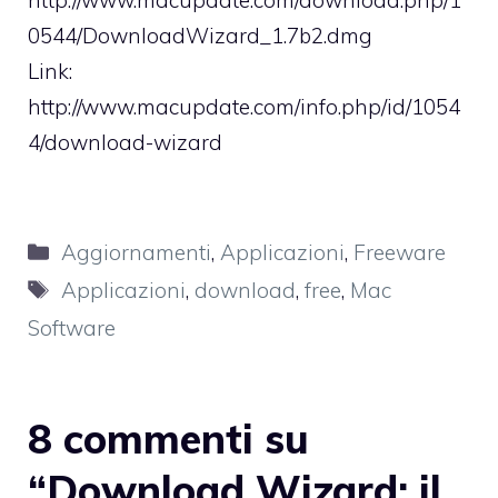
0544/DownloadWizard_1.7b2.dmg
Link:
http://www.macupdate.com/info.php/id/1054
4/download-wizard
Categorie
Aggiornamenti
,
Applicazioni
,
Freeware
Tag
Applicazioni
,
download
,
free
,
Mac
Software
8 commenti su
“Download Wizard: il