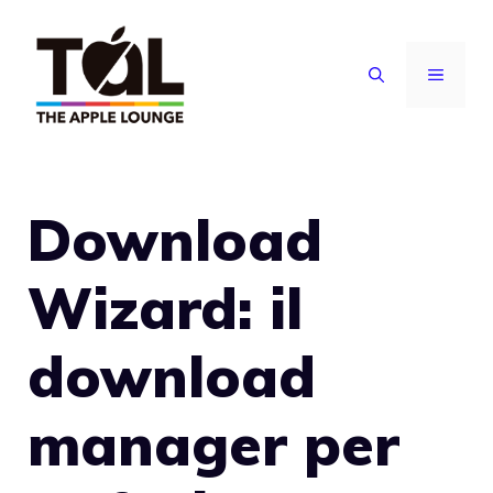
Vai
al
MENU
contenuto
Download
Wizard: il
download
manager per