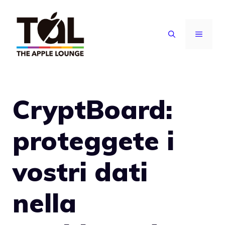
Vai
al
MENU
contenuto
CryptBoard:
proteggete i
vostri dati
nella