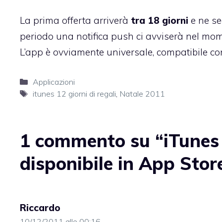
La prima offerta arriverà
tra 18 giorni
e ne se
periodo una notifica push ci avviserà nel mom
L’app è ovviamente universale, compatibile con t
Categorie
Applicazioni
Tag
itunes 12 giorni di regali
,
Natale 2011
1 commento su “iTunes –
disponibile in App Stor
Riccardo
10/12/2011 alle 00:16