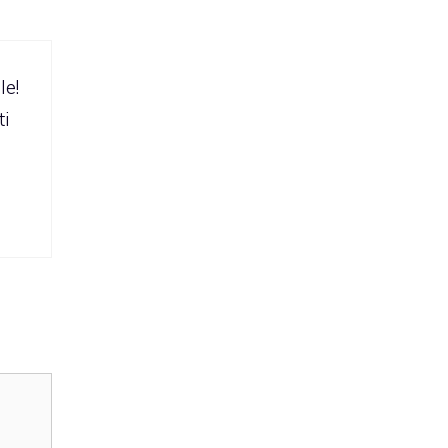
le!
ti