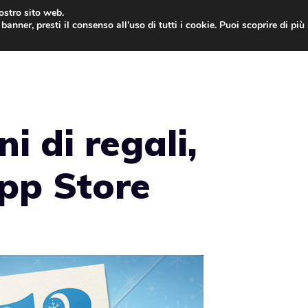
nostro sito web.
banner, presti il consenso all’uso di tutti i cookie. Puoi scoprire di pi
ONE
MAC
IPAD
IOS 9
APPLE WATCH
MAC
i di regali,
App Store