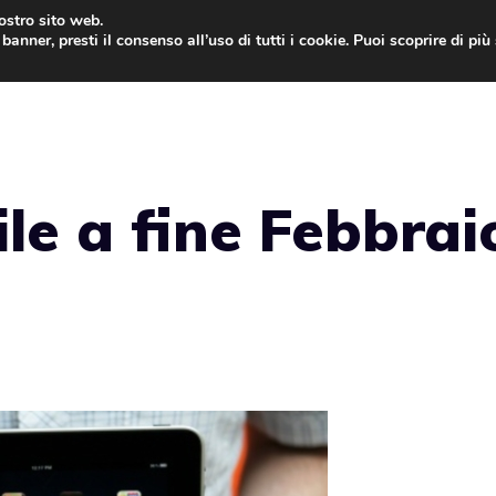
nostro sito web.
banner, presti il consenso all’uso di tutti i cookie. Puoi scoprire di pi
ONE
MAC
IPAD
IOS 9
APPLE WATCH
MAC
ile a fine Febbrai