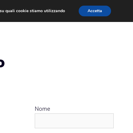
ù su quali cookie stiamo utilizzando
Accetta
 APPS
RECENSIONI
APPROFONDIMENTO
o
Nome