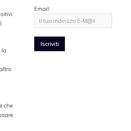
Email:
itivi
l
 la
altro
e che
ausare