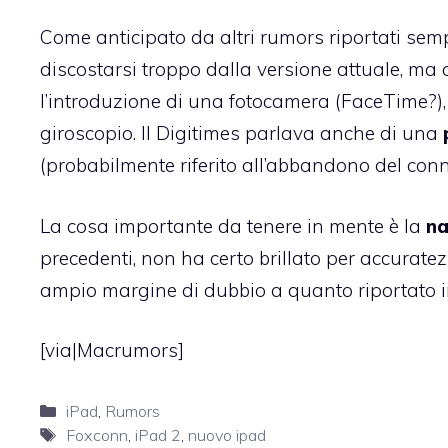
Come anticipato da
altri rumors riportati sem
discostarsi troppo dalla versione attuale, ma
l’introduzione di una fotocamera (FaceTime?),
giroscopio. Il Digitimes parlava anche di una
(probabilmente riferito all’abbandono del con
La cosa importante da tenere in mente è la
na
precedenti, non ha certo brillato per accuratez
ampio margine di dubbio a quanto riportato in
[via|
Macrumors
]
Categorie
iPad
,
Rumors
Tag
Foxconn
,
iPad 2
,
nuovo ipad