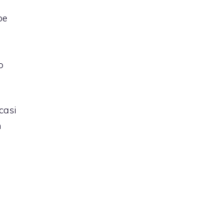
be
o
casi
n