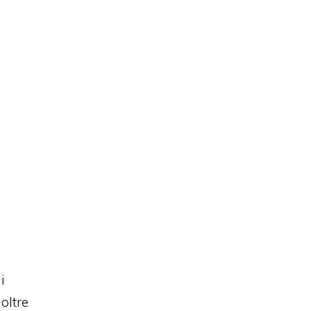
i
oltre