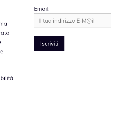
Email:
rma
rata
e
le
bilità