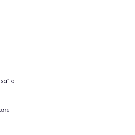
sa”, o
xare