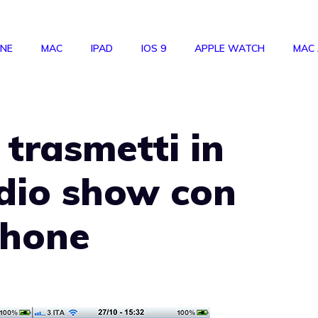
ONE
MAC
IPAD
IOS 9
APPLE WATCH
MAC
 trasmetti in
radio show con
Phone