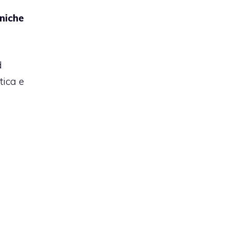
oniche
d
tica e