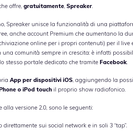
che offre,
gratuitamente
,
Spreaker
.
no, Spreaker unisce la funzionalità di una piattafo
 Free, anche account Premium che aumentano la du
hiviazione online per i propri contenuti) per il live 
 una comunità sempre in crescita: è infatti possibi
 lo stesso portale dedicato che tramite
Facebook
.
pria
App per dispositivi iOS
, aggiungendo la possi
iPhone o iPod touch
il proprio show radiofonico.
 alla versione 2.0, sono le seguenti:
irettamente sui social network e in soli 3 “tap”.