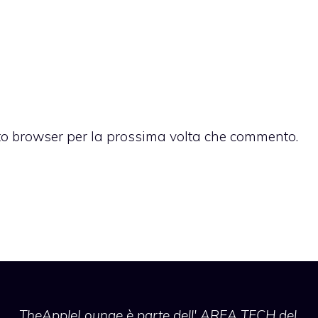
sto browser per la prossima volta che commento.
TheAppleLounge
è parte dell' AREA TECH del