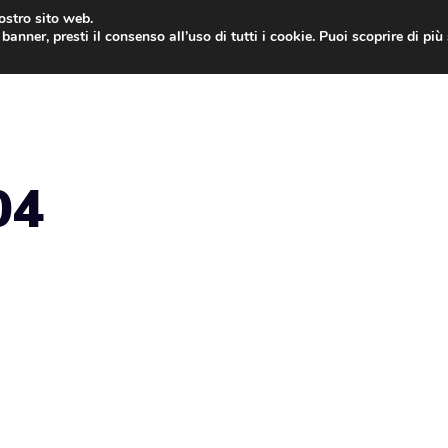
nostro sito web.
banner, presti il consenso all’uso di tutti i cookie. Puoi scoprire di pi
ONE
MAC
IPAD
IOS 9
APPLE WATCH
MAC
04