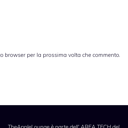
sto browser per la prossima volta che commento.
TheAppleLounge
è parte dell' AREA TECH del