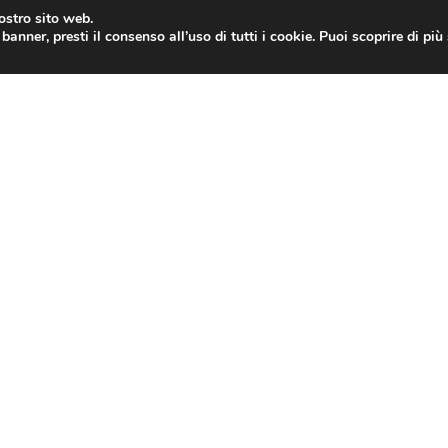
nostro sito web.
banner, presti il consenso all’uso di tutti i cookie. Puoi scoprire di pi
ONE
MAC
IPAD
IOS 9
APPLE WATCH
MAC