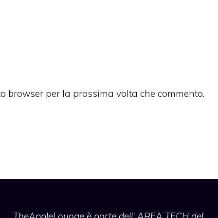
sto browser per la prossima volta che commento.
TheAppleLounge
è parte dell' AREA TECH del