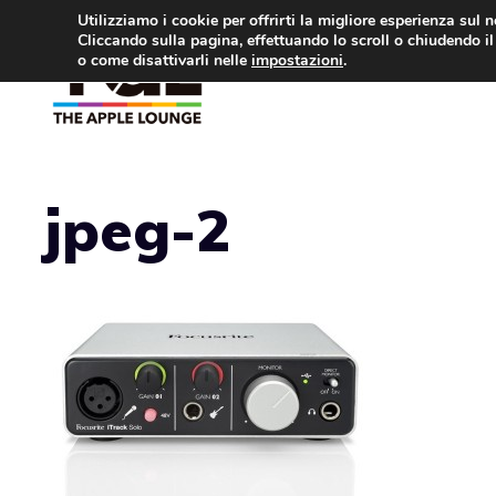
Vai
Utilizziamo i cookie per offrirti la migliore esperienza sul 
Cliccando sulla pagina, effettuando lo scroll o chiudendo il 
al
o come disattivarli nelle
impostazioni
.
APPLE NEWS
IPH
contenuto
jpeg-2