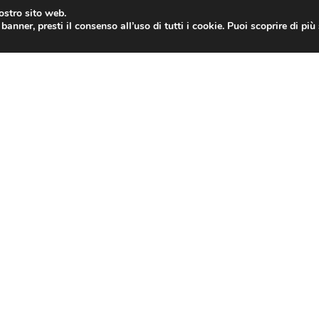
nostro sito web.
banner, presti il consenso all’uso di tutti i cookie. Puoi scoprire di pi
ONE
MAC
IPAD
IOS 9
APPLE WATCH
MAC