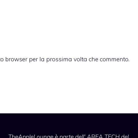
sto browser per la prossima volta che commento.
TheAppleLounge
è parte dell' AREA TECH del