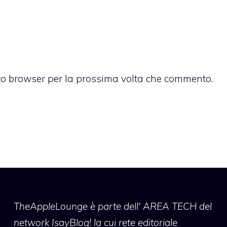
sto browser per la prossima volta che commento.
TheAppleLounge
è parte dell' AREA TECH del
network IsayBlog! la cui rete editoriale