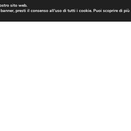
nostro sito web.
banner, presti il consenso all’uso di tutti i cookie. Puoi scoprire di pi
ONE
MAC
IPAD
IOS 9
APPLE WATCH
MAC