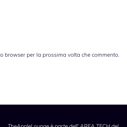
sto browser per la prossima volta che commento.
TheAppleLounge
è parte dell' AREA TECH del