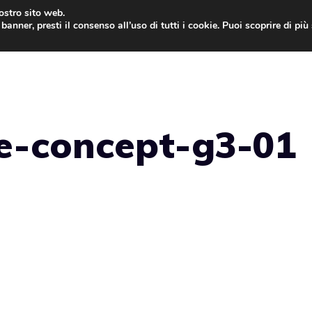
nostro sito web.
banner, presti il consenso all’uso di tutti i cookie. Puoi scoprire di pi
ONE
MAC
IPAD
IOS 9
APPLE WATCH
MAC
e-concept-g3-01