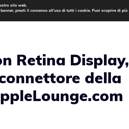
nostro sito web.
banner, presti il consenso all’uso di tutti i cookie. Puoi scoprire di pi
ONE
MAC
IPAD
IOS 9
APPLE WATCH
MAC
n Retina Display,
 connettore della
AppleLounge.com