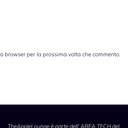
sto browser per la prossima volta che commento.
TheAppleLounge
è parte dell' AREA TECH del