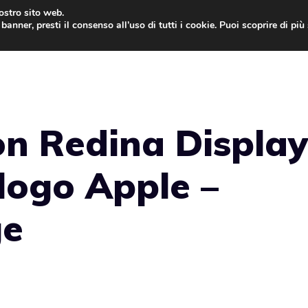
nostro sito web.
banner, presti il consenso all’uso di tutti i cookie. Puoi scoprire di pi
ONE
MAC
IPAD
IOS 9
APPLE WATCH
MAC
n Redina Display
 logo Apple –
ge