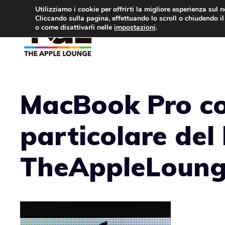
Vai
Utilizziamo i cookie per offrirti la migliore esperienza sul 
Cliccando sulla pagina, effettuando lo scroll o chiudendo il 
al
o come disattivarli nelle
impostazioni
.
APPLE NEWS
IPH
contenuto
MacBook Pro co
particolare del
TheAppleLoun