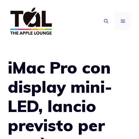
Vai
al
MENU
contenuto
iMac Pro con
display mini-
LED, lancio
previsto per