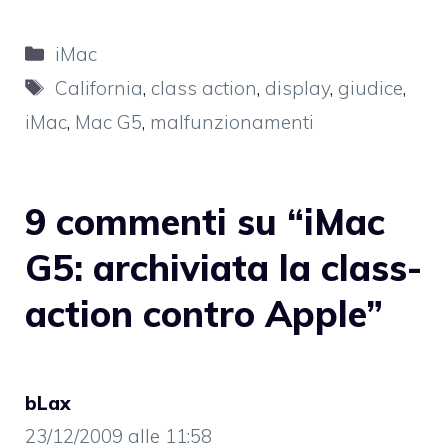
Categorie
iMac
Tag
California
,
class action
,
display
,
giudice
,
iMac
,
Mac G5
,
malfunzionamenti
9 commenti su “iMac
G5: archiviata la class-
action contro Apple”
bLax
23/12/2009 alle 11:58