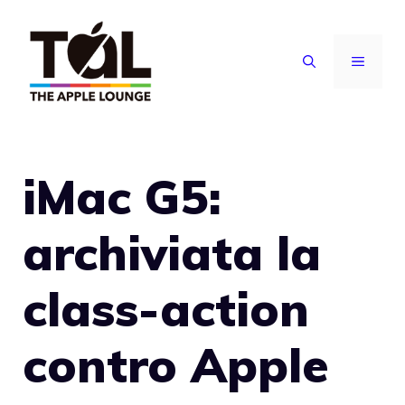
Vai
al
MENU
contenuto
iMac G5:
archiviata la
class-action
contro Apple