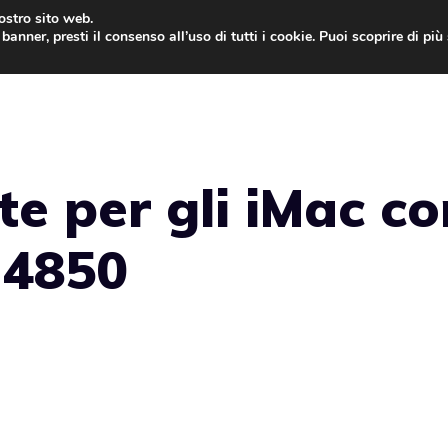
nostro sito web.
banner, presti il consenso all’uso di tutti i cookie. Puoi scoprire di pi
ONE
MAC
IPAD
IOS 9
APPLE WATCH
MAC
e per gli iMac co
 4850