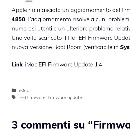
Apple ha rilasciato un aggiornamento del fir
4850
. L’aggiornamento risolve alcuni problem
numerosi utenti e un ulteriore problema relativ
Una volta scaricato il file l’EFI Firmware Updat
nuova Versione Boot Room (verificabile in
Sys
Link
:
iMac EFI Firmware Update 1.4
Categorie
iMac
Tag
EFI firmware
,
firmware update
3 commenti su “Firmwar