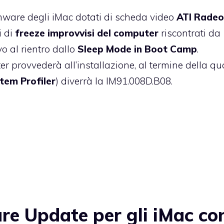
mware degli iMac dotati di scheda video
ATI Rade
i di
freeze improvvisi del computer
riscontrati da
o al rientro dallo
Sleep Mode in Boot Camp
.
er provvederà all’installazione, al termine della qu
tem Profiler
) diverrà la IM91.008D.B08.
e Update per gli iMac co