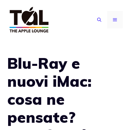
Vai
al
MENU
contenuto
Blu-Ray e
nuovi iMac:
cosa ne
pensate?