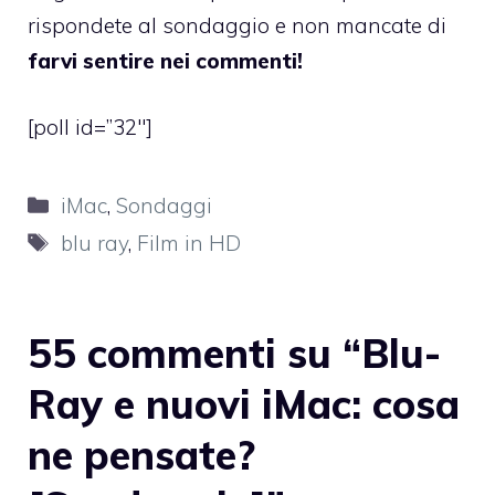
rispondete al sondaggio e non mancate di
farvi sentire nei commenti!
[poll id=”32″]
Categorie
iMac
,
Sondaggi
Tag
blu ray
,
Film in HD
55 commenti su “Blu-
Ray e nuovi iMac: cosa
ne pensate?