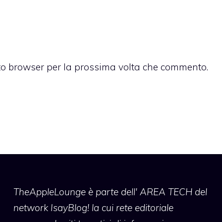
sto browser per la prossima volta che commento.
TheAppleLounge
è parte dell' AREA TECH del
network IsayBlog! la cui rete editoriale