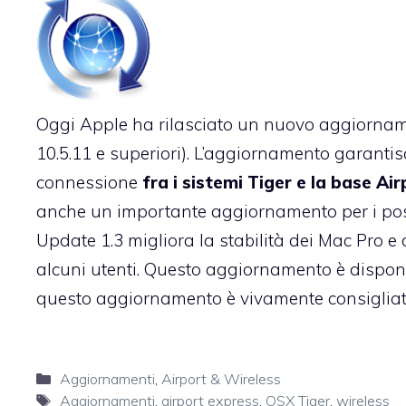
Oggi Apple ha rilasciato un nuovo aggiornamen
10.5.11 e superiori). L’aggiornamento garantis
connessione
fra i sistemi Tiger e la base Ai
anche
un importante aggiornamento per i poss
Update 1.3 migliora la stabilità dei Mac Pro e
alcuni utenti. Questo aggiornamento è dispon
questo aggiornamento è vivamente consigliato a
Categorie
Aggiornamenti
,
Airport & Wireless
Tag
Aggiornamenti
,
airport express
,
OSX Tiger
,
wireless