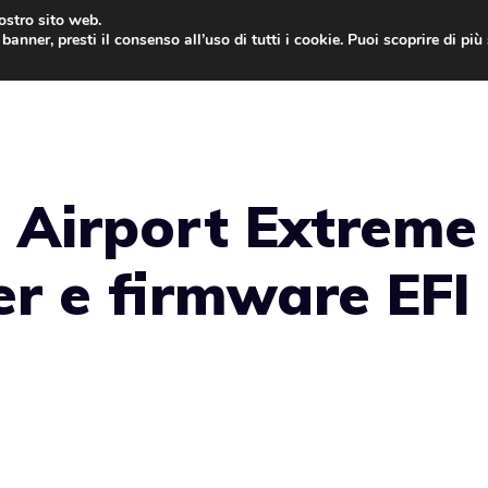
nostro sito web.
banner, presti il consenso all’uso di tutti i cookie. Puoi scoprire di pi
ONE
MAC
IPAD
IOS 9
APPLE WATCH
MAC
 Airport Extreme
r e firmware EFI