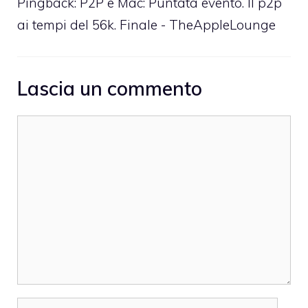
Pingback:
P2P e Mac: Puntata evento. Il p2p
ai tempi del 56k. Finale - TheAppleLounge
Lascia un commento
Commento
Nome