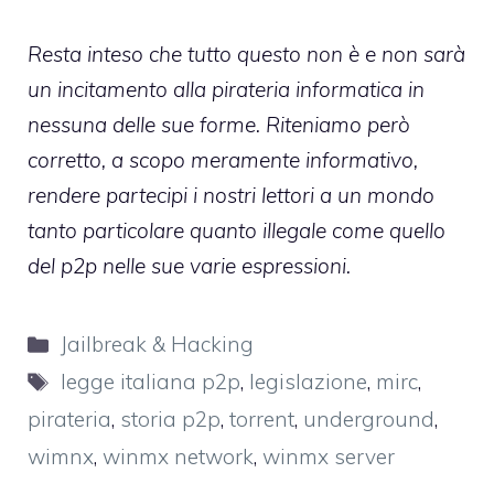
Resta inteso che tutto questo non è e non sarà
un incitamento alla pirateria informatica in
nessuna delle sue forme. Riteniamo però
corretto, a scopo meramente informativo,
rendere partecipi i nostri lettori a un mondo
tanto particolare quanto illegale come quello
del p2p nelle sue varie espressioni.
Categorie
Jailbreak & Hacking
Tag
legge italiana p2p
,
legislazione
,
mirc
,
pirateria
,
storia p2p
,
torrent
,
underground
,
wimnx
,
winmx network
,
winmx server