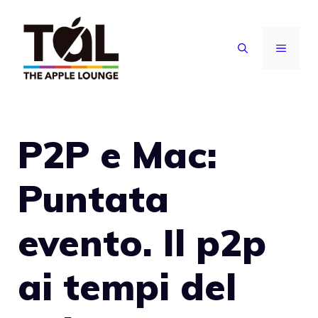
Vai
al
MENU
contenuto
P2P e Mac:
Puntata
evento. Il p2p
ai tempi del