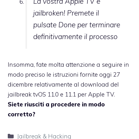
La vostra Apple TV è
jailbroken! Premete il
pulsate Done per terminare
definitivamente il processo
Insomma, fate molta attenzione a seguire in
modo preciso le istruzioni fornite oggi 27
dicembre relativamente al download del
jailbreak tvOS 11.0 e 11.1 per Apple TV.
Siete riusciti a procedere in modo
corretto?
Categorie
Jailbreak & Hacking