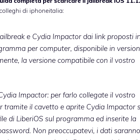
ida completa per scaricare il jailbreak iOS 11.1
olleghi di iphoneitalia:
ailbreak e Cydia Impactor dai link proposti i
gramma per computer, disponibile in versio
ente, la versione compatibile con il vostro
Cydia Impactor: per farlo collegate il vostro
 tramite il cavetto e aprite Cydia Impactor s
file di LiberiOS sul programma ed inserite la
a password. Non preoccupatevi, i dati sarann