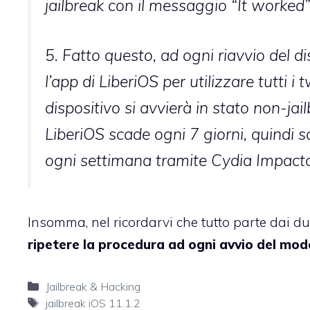
jailbreak con il messaggio “It worked”
5. Fatto questo, ad ogni riavvio del 
l’app di LiberiOS per utilizzare tutti i t
dispositivo si avvierà in stato non-jai
LiberiOS scade ogni 7 giorni, quindi sa
ogni settimana tramite Cydia Impacto
Insomma, nel ricordarvi che tutto parte dai du
ripetere la procedura ad ogni avvio del model
Categorie
Jailbreak & Hacking
Tag
jailbreak iOS 11.1.2