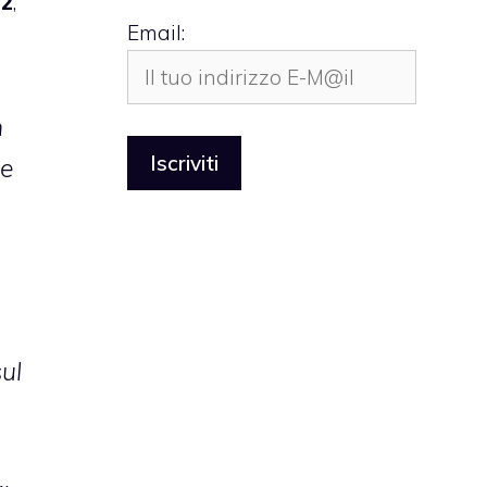
.2
,
Email:
n
ne
ul
o