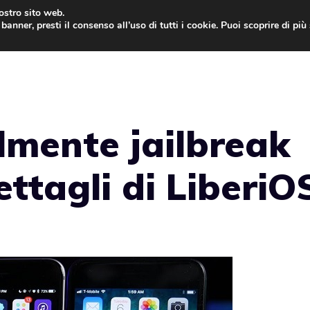
nostro sito web.
banner, presti il consenso all’uso di tutti i cookie. Puoi scoprire di pi
ONE
MAC
IPAD
IOS 9
APPLE WATCH
MAC
almente jailbreak
ettagli di LiberiO