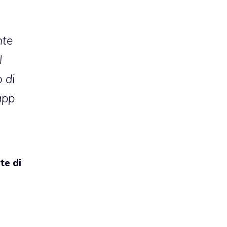
nte
l
o di
app
te di