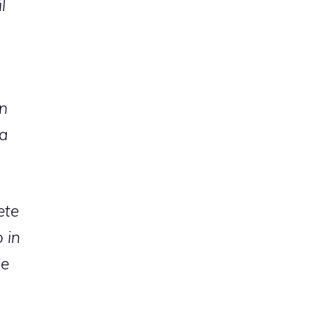
l
in
na
ete
 in
le