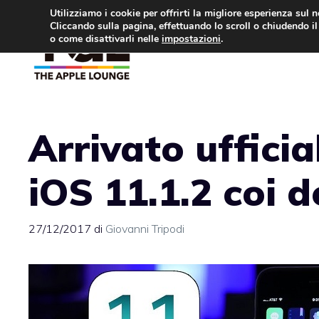
Vai
Utilizziamo i cookie per offrirti la migliore esperienza sul 
Cliccando sulla pagina, effettuando lo scroll o chiudendo il 
al
o come disattivarli nelle
impostazioni
.
APPLE NEWS
IPH
contenuto
Arrivato uffici
iOS 11.1.2 coi d
27/12/2017
di
Giovanni Tripodi