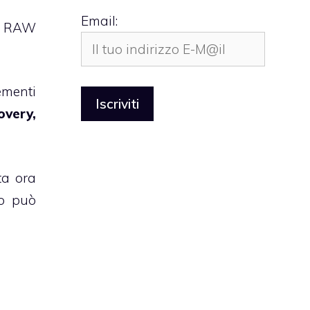
Email:
to RAW
ementi
overy,
ta ora
so può