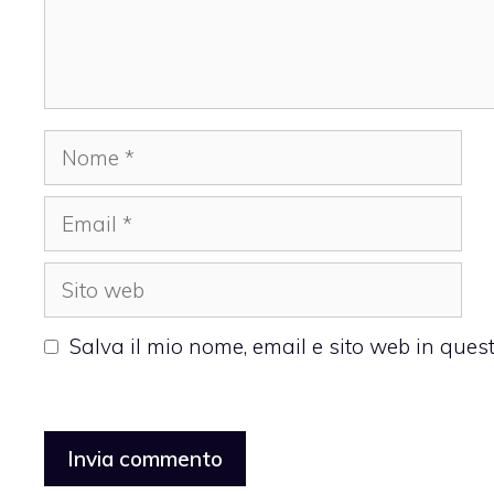
Nome
Email
Sito
web
Salva il mio nome, email e sito web in que