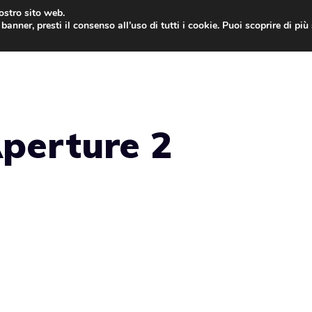
nostro sito web.
banner, presti il consenso all’uso di tutti i cookie. Puoi scoprire di pi
ONE
MAC
IPAD
IOS 9
APPLE WATCH
MAC
Aperture 2