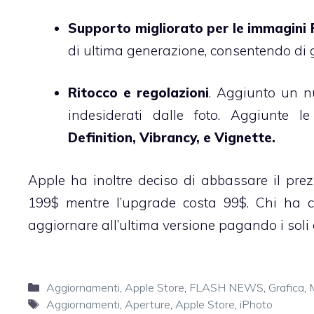
Supporto migliorato per le immagin
di ultima generazione, consentendo di 
Ritocco e regolazioni
. Aggiunto un nu
indesiderati dalle foto. Aggiunte 
Definition, Vibrancy, e Vignette.
Apple ha inoltre deciso di abbassare il pre
199$ mentre l’upgrade costa 99$. Chi ha 
aggiornare all’ultima versione pagando i soli 
Categorie
Aggiornamenti
,
Apple Store
,
FLASH NEWS
,
Grafica
,
Tag
Aggiornamenti
,
Aperture
,
Apple Store
,
iPhoto