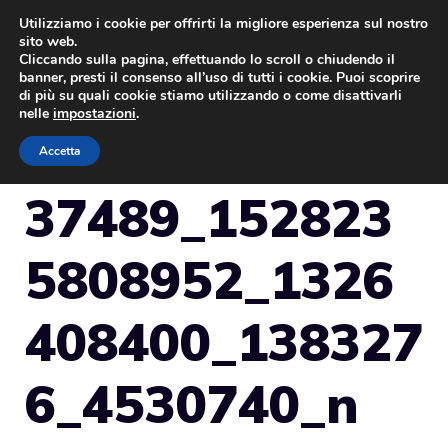
Vai
Utilizziamo i cookie per offrirti la migliore esperienza sul nostro
sito web.
al
Cliccando sulla pagina, effettuando lo scroll o chiudendo il
MENU
contenuto
banner, presti il consenso all’uso di tutti i cookie. Puoi scoprire
di più su quali cookie stiamo utilizzando o come disattivarli
nelle
impostazioni
.
Accetta
37489_152823
5808952_1326
408400_138327
6_4530740_n