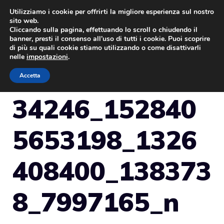
Vai
Utilizziamo i cookie per offrirti la migliore esperienza sul nostro
sito web.
al
Cliccando sulla pagina, effettuando lo scroll o chiudendo il
MENU
contenuto
banner, presti il consenso all’uso di tutti i cookie. Puoi scoprire
di più su quali cookie stiamo utilizzando o come disattivarli
nelle
impostazioni
.
Accetta
34246_152840
5653198_1326
408400_138373
8_7997165_n