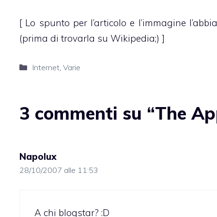
[ Lo spunto per l’articolo e l’immagine l’abbi
(prima di trovarla su Wikipedia;) ]
Categorie
Internet
,
Varie
3 commenti su “The Ap
Napolux
28/10/2007 alle 11:53
A chi blogstar? :D