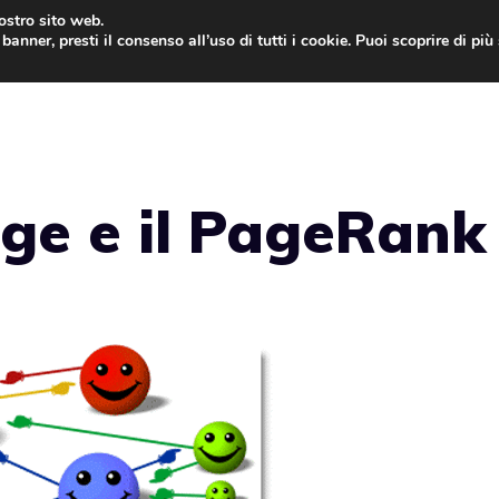
nostro sito web.
banner, presti il consenso all’uso di tutti i cookie. Puoi scoprire di pi
ONE
MAC
IPAD
IOS 9
APPLE WATCH
MAC
ge e il PageRank