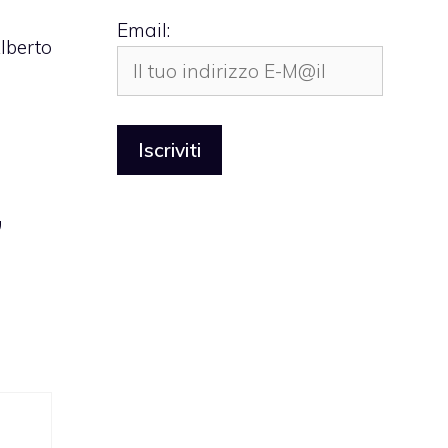
Email:
lberto
”