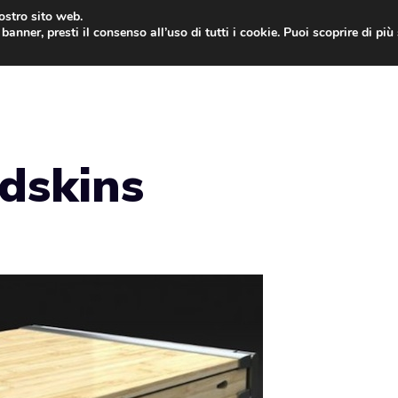
nostro sito web.
banner, presti il consenso all’uso di tutti i cookie. Puoi scoprire di pi
ONE
MAC
IPAD
IOS 9
APPLE WATCH
MAC
dskins